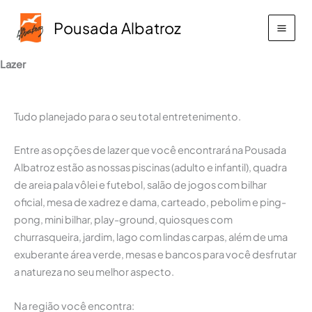
Ir
Pousada Albatroz
para
o
conteúdo
Lazer
Tudo planejado para o seu total entretenimento.
Entre as opções de lazer que você encontrará na Pousada
Albatroz estão as nossas piscinas (adulto e infantil), quadra
de areia pala vôlei e futebol, salão de jogos com bilhar
oficial, mesa de xadrez e dama, carteado, pebolim e ping-
pong, mini bilhar, play-ground, quiosques com
churrasqueira, jardim, lago com lindas carpas, além de uma
exuberante área verde, mesas e bancos para você desfrutar
a natureza no seu melhor aspecto.
Na região você encontra: